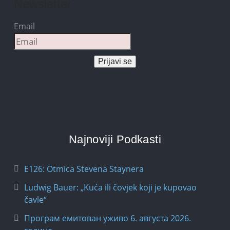
Newsletter
Email
Prijavi se
Najnoviji Podkasti
E126: Otmica Stevena Staynera
Ludwig Bauer: „Kuća ili čovjek koji je kupovao
čavle“
Програм емитован уживо 6. августа 2026.