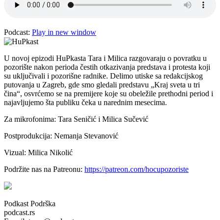
Podcast:
Play in new window
U novoj epizodi HuPkasta Tara i Milica razgovaraju o povratku u
pozorište nakon perioda čestih otkazivanja predstava i protesta koji
su uključivali i pozorišne radnike. Delimo utiske sa redakcijskog
putovanja u Zagreb, gde smo gledali predstavu „Kraj sveta u tri
čina“, osvrćemo se na premijere koje su obeležile prethodni period i
najavljujemo šta publiku čeka u narednim mesecima.
Za mikrofonima: Tara Seničić i Milica Sučević
Postprodukcija: Nemanja Stevanović
Vizual: Milica Nikolić
Podržite nas na Patreonu:
⁠https://patreon.com/hocupozoriste
Podkast Podrška
podcast.rs