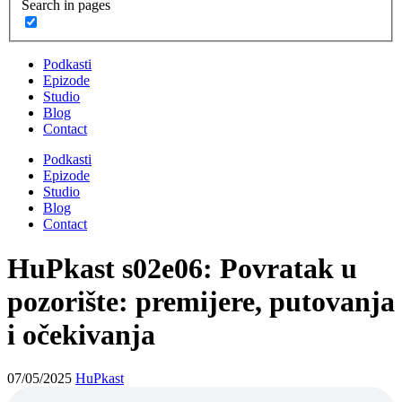
Search in pages
Podkasti
Epizode
Studio
Blog
Contact
Podkasti
Epizode
Studio
Blog
Contact
HuPkast s02e06: Povratak u
pozorište: premijere, putovanja
i očekivanja
07/05/2025
HuPkast