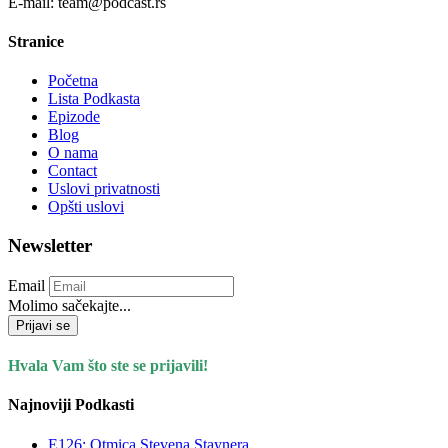
E-mail: team@podcast.rs
Stranice
Početna
Lista Podkasta
Epizode
Blog
O nama
Contact
Uslovi privatnosti
Opšti uslovi
Newsletter
Email
Molimo sačekajte...
Prijavi se
Hvala Vam što ste se prijavili!
Najnoviji Podkasti
E126: Otmica Stevena Staynera