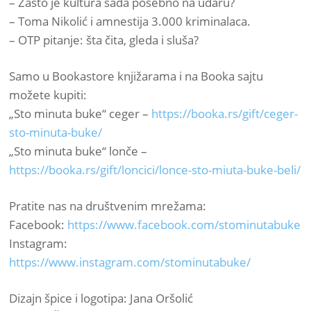
– Zašto je kultura sada posebno na udaru?
– Toma Nikolić i amnestija 3.000 kriminalaca.
– OTP pitanje: šta čita, gleda i sluša?
Samo u Bookastore knjižarama i na Booka sajtu
možete kupiti:
„Sto minuta buke“ ceger –
https://booka.rs/gift/ceger-
sto-minuta-buke/
„Sto minuta buke“ lonče –
https://booka.rs/gift/loncici/lonce-sto-miuta-buke-beli/
Pratite nas na društvenim mrežama:
Facebook:
https://www.facebook.com/stominutabuke
Instagram:
https://www.instagram.com/stominutabuke/
Dizajn špice i logotipa: Jana Oršolić