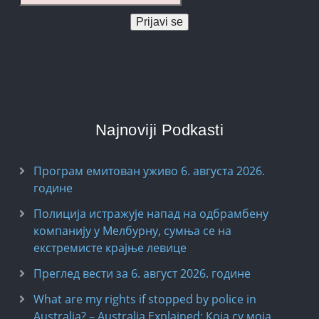
Prijavi se
Najnoviji Podkasti
Програм емитован уживо 6. августа 2026.
годинe
Полиција истражује напад на одбрамбену
компанију у Мелбурну, сумња се на
екстремисте крајње левице
Преглед вести за 6. август 2026. године
What are my rights if stopped by police in
Australia? – Australia Explained: Која су моја