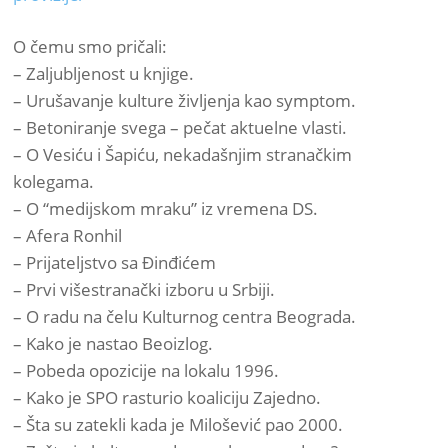
O čemu smo pričali:
– Zaljubljenost u knjige.
– Urušavanje kulture življenja kao symptom.
– Betoniranje svega – pečat aktuelne vlasti.
– O Vesiću i Šapiću, nekadašnjim stranačkim
kolegama.
– O “medijskom mraku” iz vremena DS.
– Afera Ronhil
– Prijateljstvo sa Đinđićem
– Prvi višestranački izboru u Srbiji.
– O radu na čelu Kulturnog centra Beograda.
– Kako je nastao Beoizlog.
– Pobeda opozicije na lokalu 1996.
– Kako je SPO rasturio koaliciju Zajedno.
– Šta su zatekli kada je Milošević pao 2000.