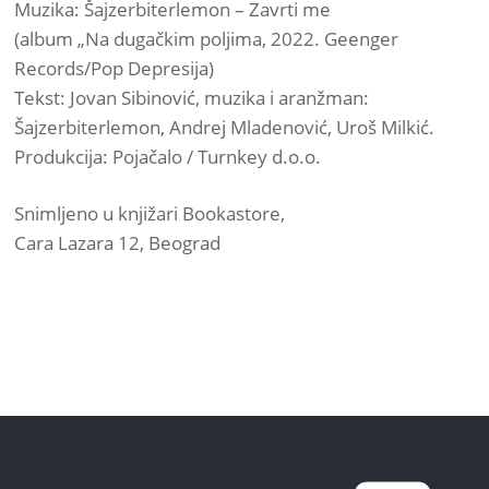
Muzika: Šajzerbiterlemon – Zavrti me
(album „Na dugačkim poljima, 2022. Geenger
Records/Pop Depresija)
Tekst: Jovan Sibinović, muzika i aranžman:
Šajzerbiterlemon, Andrej Mladenović, Uroš Milkić.
Produkcija: Pojačalo / Turnkey d.o.o.
Snimljeno u knjižari Bookastore,
Cara Lazara 12, Beograd