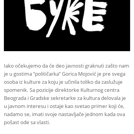
Iako očekujemo da će deo javnosti graknuti zašto nam
je u gostima “političarka” Gorica Mojović je pre svega
osoba iz kulture za koju je učinila toliko da zaslužuje
spomenik. Sa pozicije direktorke Kulturnog centra
Beograda i Gradske sekretarke za kultura delovala je
u javnom interesu i ostaje kao svetao primer koji će,
nadamo se, imati svoje nastavljače jednom kada ova
pošast ode sa vlasti.