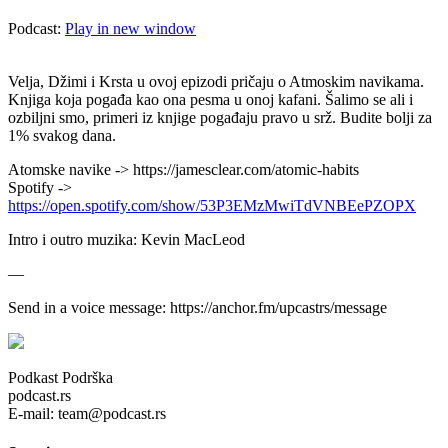
Podcast:
Play in new window
Velja, Džimi i Krsta u ovoj epizodi pričaju o Atmoskim navikama.
Knjiga koja pogađa kao ona pesma u onoj kafani. Šalimo se ali i
ozbiljni smo, primeri iz knjige pogađaju pravo u srž. Budite bolji za
1% svakog dana.
Atomske navike -> https://jamesclear.com/atomic-habits
Spotify ->
https://open.spotify.com/show/53P3EMzMwiTdVNBEePZOPX
Intro i outro muzika: Kevin MacLeod
—
Send in a voice message: https://anchor.fm/upcastrs/message
Podkast Podrška
podcast.rs
E-mail: team@podcast.rs