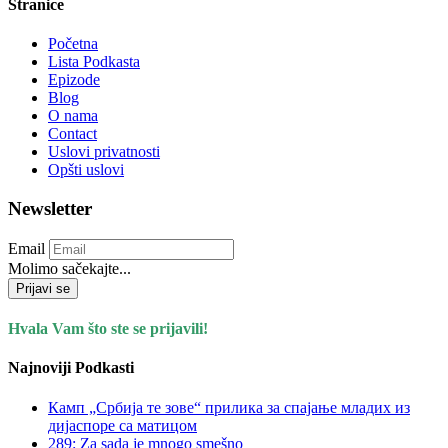
Stranice
Početna
Lista Podkasta
Epizode
Blog
O nama
Contact
Uslovi privatnosti
Opšti uslovi
Newsletter
Email
Molimo sačekajte...
Prijavi se
Hvala Vam što ste se prijavili!
Najnoviji Podkasti
Камп „Србија те зове“ прилика за спајање младих из
дијаспоре са матицом
289: Za sada je mnogo smešno