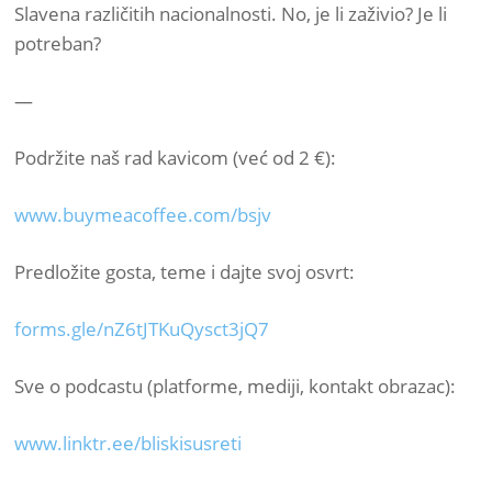
Slavena različitih nacionalnosti. No, je li zaživio? Je li
potreban?
—
Podržite naš rad kavicom (već od 2 €):
www.buymeacoffee.com/bsjv
Predložite gosta, teme i dajte svoj osvrt:
forms.gle/nZ6tJTKuQysct3jQ7
Sve o podcastu (platforme, mediji, kontakt obrazac):
www.linktr.ee/bliskisusreti