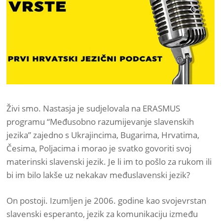
Živi smo. Nastasja je sudjelovala na ERASMUS
programu “Međusobno razumijevanje slavenskih
jezika” zajedno s Ukrajincima, Bugarima, Hrvatima,
Česima, Poljacima i morao je svatko govoriti svoj
materinski slavenski jezik. Je li im to pošlo za rukom ili
bi im bilo lakše uz nekakav međuslavenski jezik?
On postoji. Izumljen je 2006. godine kao svojevrstan
slavenski esperanto, jezik za komunikaciju između