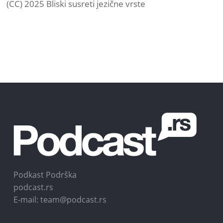
(CC) 2025 Bliski susreti jezične vrste
Podkast Podrška
podcast.rs
E-mail: team@podcast.rs