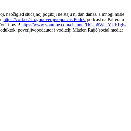
oj, naočigled slučajnoj pogibiji ne staju ni dan danas, a mnogi misle
om
https://coff.ee/strogopoverljivopodcastPodrži
podcast na Patreonu –
a YouTube-u!
https://www.youtube.com/channel/UCeb6Wii_YUb1gb-
odtiktok: poverljivopodautor i voditelj: Mladen Rajić(social media: