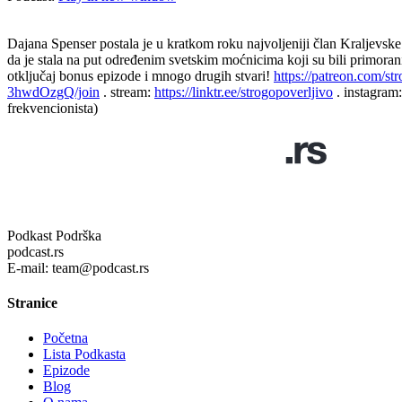
Dajana Spenser postala je u kratkom roku najvoljeniji član Kraljevske 
da je stala na put određenim svetskim moćnicima koji su bili pri
otključaj bonus epizode i mnogo drugih stvari!
https://patreon.com/st
3hwdOzgQ/join
. stream:
https://linktr.ee/strogopoverljivo
. instagram:
frekvencionista)
Podkast Podrška
podcast.rs
E-mail: team@podcast.rs
Stranice
Početna
Lista Podkasta
Epizode
Blog