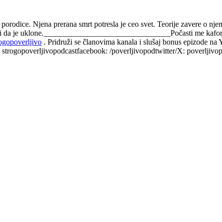
porodice. Njena prerana smrt potresla je ceo svet. Teorije zavere o njen
morani da je uklone.________________________________Počasti me kaf
rogopoverljivo
. Pridruži se članovima kanala i slušaj bonus epizode n
 strogopoverljivopodcastfacebook: /poverljivopodtwitter/X: poverljivop