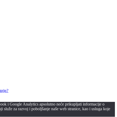
лији?
ook i Google Analytics apsolutno neće prikupljati informacije o
i služe za razvoj i poboljšanje naše web stranice, kao i usluga koje