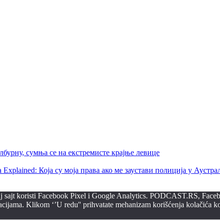
бурну, сумња се на екстремисте крајње левице
ralia Explained: Која су моја права ако ме заустави полиција у Аустра
ovaj sajt koristi Facebook Pixel i Google Analytics. PODCAST.RS, Faceb
macijama. Klikom ‘’U redu'' prihvatate mehanizam korišćenja kolačića koj