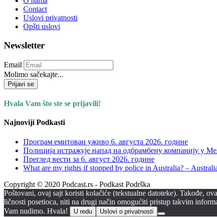
O nama
Contact
Uslovi privatnosti
Opšti uslovi
Newsletter
Email
Molimo sačekajte...
Prijavi se
Hvala Vam što ste se prijavili!
Najnoviji Podkasti
Програм емитован уживо 6. августа 2026. годинe
Полиција истражује напад на одбрамбену компанију у Мел
Преглед вести за 6. август 2026. године
What are my rights if stopped by police in Australia? – Aust
Copyright © 2020 Podcast.rs - Podkast Podrška
Poštovani, ovaj sajt koristi kolačiće (tekstualne datoteke). Takođe, 
ličnosti posetioca, niti na drugi način omogućiti pristup takvim infor
Vam nudimo. Hvala!
U redu
Uslovi o privatnosti