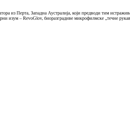
тора из Перта, Западна Аустралија, који предводи тим истражив
рни изум – RevoGlov, биоразградиве микрофилмске „течне рукав