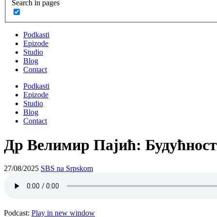
Search in pages
Podkasti
Epizode
Studio
Blog
Contact
Podkasti
Epizode
Studio
Blog
Contact
Др Велимир Пајић: Будућност
27/08/2025
SBS na Srpskom
Podcast:
Play in new window