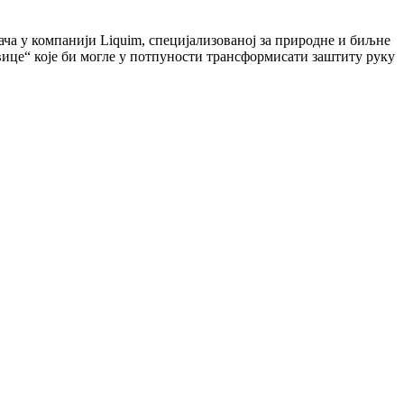
ача у компанији Liquim, специјализованој за природне и биљне
ице“ које би могле у потпуности трансформисати заштиту руку