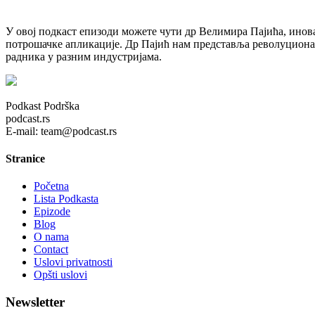
У овој подкаст епизоди можете чути др Велимира Пајића, инова
потрошачке апликације. Др Пајић нам представља револуциона
радника у разним индустријама.
Podkast Podrška
podcast.rs
E-mail: team@podcast.rs
Stranice
Početna
Lista Podkasta
Epizode
Blog
O nama
Contact
Uslovi privatnosti
Opšti uslovi
Newsletter