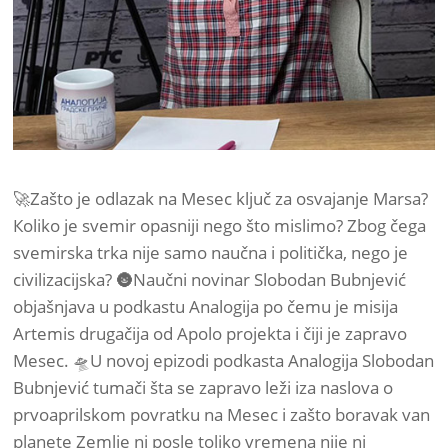
🚀Zašto je odlazak na Mesec ključ za osvajanje Marsa?
Кoliko je svemir opasniji nego što mislimo? Zbog čega
svemirska trka nije samo naučna i politička, nego je
civilizacijska? 🌚Naučni novinar Slobodan Bubnjević
objašnjava u podkastu Analogija po čemu je misija
Artemis drugačija od Apolo projekta i čiji je zapravo
Mesec. 🛸U novoj epizodi podkasta Analogija Slobodan
Bubnjević tumači šta se zapravo leži iza naslova o
prvoaprilskom povratku na Mesec i zašto boravak van
planete Zemlje ni posle toliko vremena nije ni