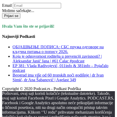
Email
Molimo sačekajte...
Prijavi se
Hvala Vam što ste se prijavili!
Najnoviji Podkasti
ОБЈАШЊЕЊЕ ПОПИСА: СБС пружа одговоре на
кључна питања о попису 2026.
Koja je odgovornost roditelja u prevenciji zavisnosti? |
Aleksandar Janić Jana | #61 Ćalac #podcast
EP 381: Vlada Radivojević, 011info & 381info – Pojačalo
podcast
Beograd ima više od 60 tropskih noći godišnje | dr Ivan
Simić, dr Ana Šabanović | Agelast 349
Copyright © 2020 Podcast.rs - Podkast Podrška
Poštovani, ovaj sajt koristi kolačiće (tekstualne datoteke). Takođe,
ovaj sajt koristi Facebook Pixel i Google Analytics. PODCAST.RS,
Facebook i Google Analytics apsolutno neće prikupljati informacije
o ličnosti posetioca, niti na drugi način omogućiti pristup takvim
informacijama. Klikom ‘’U redu'' prihvatate mehanizam korišćenja
kolačića koji služe za razvoj i poboljšanje naše web stranice, kao i