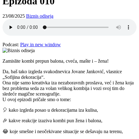
Epizoda 010
23/08/2025
Biznis odiseja
Podcast:
Play in new window
Zamislite kombi prepun balona, cveća, mašte i – žena!
Da, baš tako izgleda svakodnevica Jovane Janković, vlasnice
„Sofijina dekoracija“.
Ona nije samo kreativka iza nezaboravnih proslava, već i žena koja
bez problema seda za volan velikog kombija i vozi svoj tim do
sledeće magične scenografije.
U ovoj epizodi pričale smo o tome:
🎈 kako izgleda posao u dekoracijama iza kulisa,
🎉 kakve reakcije izaziva kombi pun žena i balona,
😂 koje smešne i neočekivane situacije se dešavaju na terenu,