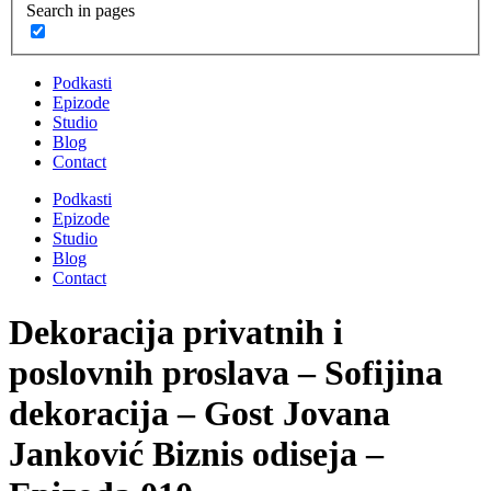
Search in pages
Podkasti
Epizode
Studio
Blog
Contact
Podkasti
Epizode
Studio
Blog
Contact
Dekoracija privatnih i
poslovnih proslava – Sofijina
dekoracija – Gost Jovana
Janković Biznis odiseja –