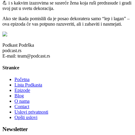
💪 i s kakvim izazovima se susreće žena koja ruši predrasude i gradi
svoj put u svetu dekoracija.
Ako ste ikada pomislili da je posao dekoratera samo “lep i lagan” –
ova epizoda će vas potpuno razuveriti, ali i zabaviti i nasmejati.
Podkast Podrška
podcast.rs
E-mail: team@podcast.rs
Stranice
Početna
Lista Podkasta
Epizode
Blog
O nama
Contact
Uslovi privatnosti
Opšti uslovi
Newsletter