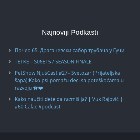
Najnoviji Podkasti
Почео 65. Драгачевски сабор трубача у Гучи
TETKE – S06E15 / SEASON FINALE
PetShow NjušCast #27– Svetozar (Prijateljska
šapa):Kako psi pomažu deci sa poteškoćama u
razvoju 🦮❤️
Kako naučiti dete da razmišlja? | Vuk Rajović |
#60 Ćalac #podcast