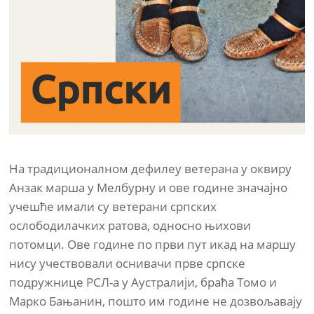
На традиционалном дефилеу ветерана у оквиру
Анзак марша у Мелбурну и ове године значајно
учешће имали су ветерани српских
ослободилачких ратова, односно њихови
потомци. Ове године по први пут икад на маршу
нису учествовали оснивачи прве српске
подружнице РСЛ-а у Аустралији, браћа Томо и
Марко Бањанин, пошто им године не дозвољавају