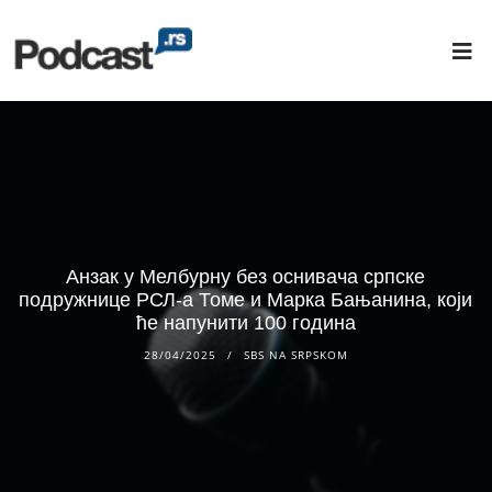
Анзак у Мелбурну без оснивача српске
подружнице РСЛ-а Томе и Марка Бањанина, који
ће напунити 100 година
28/04/2025
SBS NA SRPSKOM