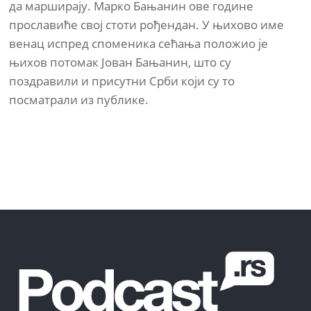
да марширају. Марко Бањанин ове године
прославиће свој стоти рођендан. У њихово име
венац испред споменика сећања положио је
њихов потомак Јован Бањанин, што су
поздравили и присутни Срби који су то
посматрали из публике.