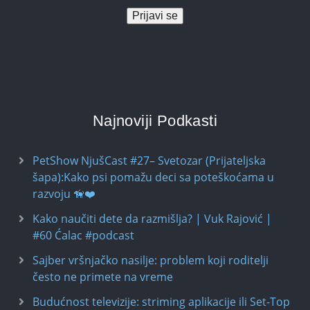
Prijavi se
Najnoviji Podkasti
PetShow NjušCast #27– Svetozar (Prijateljska
šapa):Kako psi pomažu deci sa poteškoćama u
razvoju 🦮❤️
Kako naučiti dete da razmišlja? | Vuk Rajović |
#60 Ćalac #podcast
Sajber vršnjačko nasilje: problem koji roditelji
često ne primete na vreme
Budućnost televizije: striming aplikacije ili Set-Top