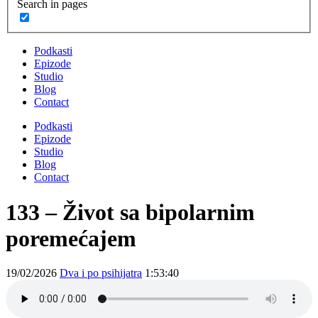
Search in pages
Podkasti
Epizode
Studio
Blog
Contact
Podkasti
Epizode
Studio
Blog
Contact
133 – Život sa bipolarnim
poremećajem
19/02/2026
Dva i po psihijatra
1:53:40