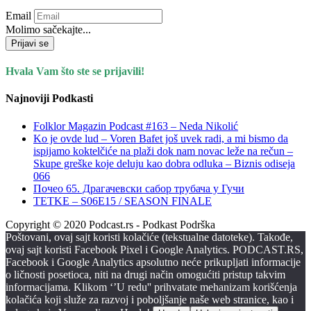
Email
Molimo sačekajte...
Prijavi se
Hvala Vam što ste se prijavili!
Najnoviji Podkasti
Folklor Magazin Podcast #163 – Neda Nikolić
Ko je ovde lud – Voren Bafet još uvek radi, a mi bismo da
ispijamo koktelčiće na plaži dok nam novac leže na rečun –
Skupe greške koje deluju kao dobra odluka – Biznis odiseja
066
Почео 65. Драгачевски сабор трубача у Гучи
TETKE – S06E15 / SEASON FINALE
Copyright © 2020 Podcast.rs - Podkast Podrška
Poštovani, ovaj sajt koristi kolačiće (tekstualne datoteke). Takođe,
ovaj sajt koristi Facebook Pixel i Google Analytics. PODCAST.RS,
Facebook i Google Analytics apsolutno neće prikupljati informacije
o ličnosti posetioca, niti na drugi način omogućiti pristup takvim
informacijama. Klikom ‘’U redu'' prihvatate mehanizam korišćenja
kolačića koji služe za razvoj i poboljšanje naše web stranice, kao i