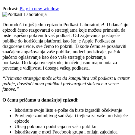
Podcast:
Play in new window
Dobrodošli u još jednu epizodu Podkast Laboratorije! U današnjoj
epizodi ćemo razgovarati o strategijama koje možete primeniti da
biste uspešno pokrenuli vaš podkast. Od zagrevanja postojeće
publike do korišćenja platformi kao što je Apple Podkast za
dragocene uvide, sve ćemo to pokriti. Takođe ćemo se pozabaviti
značajem angažovanja vaše publike, nudeći podsticaje, pa čak i
plaćeno oglašavanje kao deo vaše strategije pokretanja
podkasta. Do kraja ove epizode, imaćete jasnu mapu puta za
povećanje vidljivosti i dosega vašeg podkasta.
“Primena strategija može lako da katapultira vaš podkast u centar
pažnje, dosežući novu publiku i pretvarajući slušaoce u verne
fanove.”
O čemu pričamo u današnjoj epizodi:
Iskoristite svoju listu e-pošte da biste izgradili očekivanje
Pravljenje zanimljivog sadržaja i trejlera za vaše predstojeće
epizode
Uticaj poklona i podsticaja na vašu publiku
Iskorištavanje moći Facebook grupa i onlajn zajednica