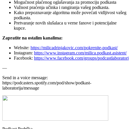
Mogućnost plaćenog oglašavanja za promociju podkasta
Važnost praćenja učinka i rangiranja vašeg podkasta.
Kako prepoznavanje algoritma može povećati vidljivost vašeg
podkasta.
Pretvaranje novih slušalaca u verne fanove i potencijalne
kupce.
Zapratite na ostalim kanalima:
Website:
https://milicadrinjakovic.com/pokrenite-podkast/
Instagram:
https://www.instagram.com/milica.podkast.asistent/
Facebook:
https://www.facebook.com/groups/podcastlaboratori
—
Send in a voice message:
https://podcasters.spotify.com/pod/show/podkast-
laboratorija/message
Podkast Podrška