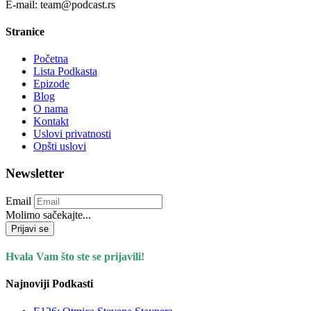
E-mail: team@podcast.rs
Stranice
Početna
Lista Podkasta
Epizode
Blog
O nama
Kontakt
Uslovi privatnosti
Opšti uslovi
Newsletter
Email
Molimo sačekajte...
Prijavi se
Hvala Vam što ste se prijavili!
Najnoviji Podkasti