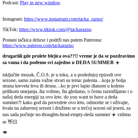
Podcast:
Play in new window
Instagram:
https://www.instagram.com/tacka_razno/
TikTok:
https://www.tiktok.com/@tackarazno
Postani tačkica deluxe i podrži nas putem Patreona:
https://www.patreon.com/tackarazno
drugariiii gde prolete blejica ova??!! vreme je da se pozdravimo
sa vama i da pođemo svi zajedno u DEDA SUMMER
☀️
isključite mozak, Č.O.S. je u toku, a u poslednjoj epizodi ove
sezone, samo zaista važne stvari su tema: palenta…koja je bolja
strana kreveta leva ili desna…ko je prvi lupio dlanom u koleno
prilikom smejanja..šta volimo, šta gledamo, o čemu razmišljamo i o
našoj deda energiji za ovo leto. do you want to have a deda
summer?! kako god da provedete ovo leto, odmorite se i uživajte,
hvala na zabavnoj sezoni i družimo se u trećoj sezoni od jeseni, za
nas sada počinje no-thoughts-head-empty-deda summer ☀️ vidimo
se 👋🏻
💋