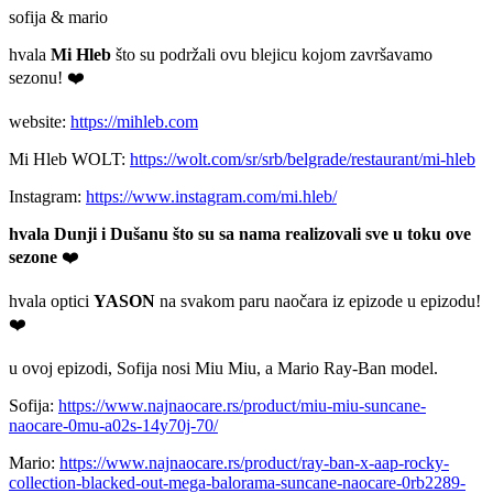
sofija & mario
hvala
Mi Hleb
što su podržali ovu blejicu kojom završavamo
sezonu! ❤️
website:
https://mihleb.com
Mi Hleb WOLT:
https://wolt.com/sr/srb/belgrade/restaurant/mi-hleb
Instagram:
https://www.instagram.com/mi.hleb/
hvala Dunji i Dušanu što su sa nama realizovali sve u toku ove
sezone
❤️
hvala optici
YASON
na svakom paru naočara iz epizode u epizodu!
❤️
u ovoj epizodi, Sofija nosi Miu Miu, a Mario Ray-Ban model.
Sofija:
https://www.najnaocare.rs/product/miu-miu-suncane-
naocare-0mu-a02s-14y70j-70/
Mario:
https://www.najnaocare.rs/product/ray-ban-x-aap-rocky-
collection-blacked-out-mega-balorama-suncane-naocare-0rb2289-