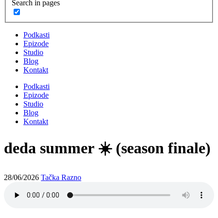
Search in pages
Podkasti
Epizode
Studio
Blog
Kontakt
Podkasti
Epizode
Studio
Blog
Kontakt
deda summer ☀️ (season finale)
28/06/2026
Tačka Razno