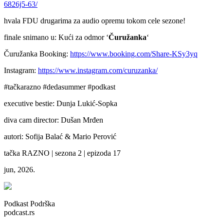
6826j5-63/
hvala FDU drugarima za audio opremu tokom cele sezone!
finale snimano u: Kući za odmor ‘
Čuružanka
‘
Čuružanka Booking:
https://www.booking.com/Share-KSy3yq
Instagram:
https://www.instagram.com/curuzanka/
#tačkarazno #dedasummer #podkast
executive bestie: Dunja Lukić-Sopka
diva cam director: Dušan Mrđen
autori: Sofija Balać & Mario Perović
tačka RAZNO | sezona 2 | epizoda 17
jun, 2026.
Podkast Podrška
podcast.rs