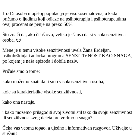
1 od 5 osoba u opštoj populacija je visokosenzitovna, a kada
pričamo o ljudima koji odlaze na psihoterapiju i psihoterapeutima
ovaj procenat se penje na preko 50%.
Što znači da, ako čitaš ovo, velika je šansa da si visokosenzitivna
osoba. 🙂
Mene je u temu visoke senzitivnosti uvela Žana Erdeljan,
psihološkinja i autorka programa SENZITIVNOST KAO SNAGA,
po kojem je naša epizoda i dobila naziv.
Pričale smo o tome:
kako možemo znati da li smo visokosenzitivna osoba,
koje su karakteristike visoke senzitivnosti,
kako ona nastaje,
i kako možemo prilagoditi svoj životni stil tako da svoju senzitivnost
ili senzitivnost svog deteta pretvorimo u snagu?
Čeka vas veoma topao, a ujedno i informativan razgovor. Uživajte u
slušaju!