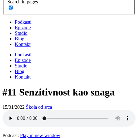
Search in pages
Podkasti
Epizode
Studio
Blog
Kontakt
Podkasti
Epizode
Studio
Blog
Kontakt
#11 Senzitivnost kao snaga
15/01/2022
Škola od srca
Podcast:
Play in new window