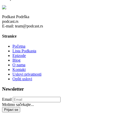
Podkast Podrška
podcast.rs
E-mail: team@podcast.rs
Stranice
Početna
Lista Podkasta
Epizode
Blog
O nama
Kontakt
Uslovi privatnosti
Opšti uslovi
Newsletter
Email
Molimo sačekajte...
Prijavi se